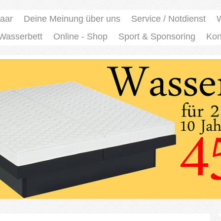
Saar
Deine Meinung über uns
Service / Notdienst
 Wasserbett
Online - Shop
Sport & Sponsoring
Kon